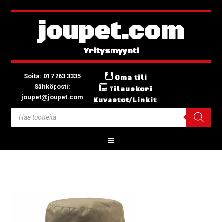
joupet.com
Soita: 017 263 3335
Oma tili
Sähköposti:
Tilauskori
joupet@joupet.com
Kuvastot/Linkit