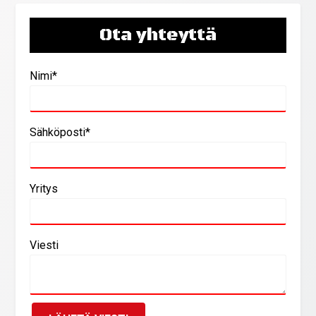
Ota yhteyttä
Nimi*
Sähköposti*
Yritys
Viesti