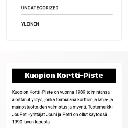
UNCATEGORIZED
YLEINEN
Kuopion Kortti-Piste
Kuopion Kortti-Piste on vuonna 1989 toimintansa
aloittanut yritys, jonka toimialana korttien ja lahja- ja
mainostuotteiden valmistus ja myynti. Tuotemerkki
JouPet =yrittäjät Jouni ja Petri on ollut käytössä
1990 luvun lopusta.