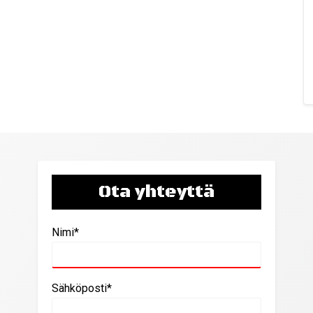
Ota yhteyttä
Nimi*
Sähköposti*