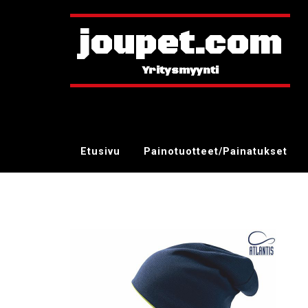
joupet.com
Etusivu
Painotuotteet/Painatukset