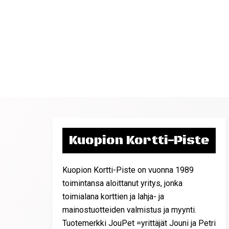
Kuopion Kortti-Piste
Kuopion Kortti-Piste on vuonna 1989
toimintansa aloittanut yritys, jonka
toimialana korttien ja lahja- ja
mainostuotteiden valmistus ja myynti.
Tuotemerkki JouPet =yrittäjät Jouni ja Petri