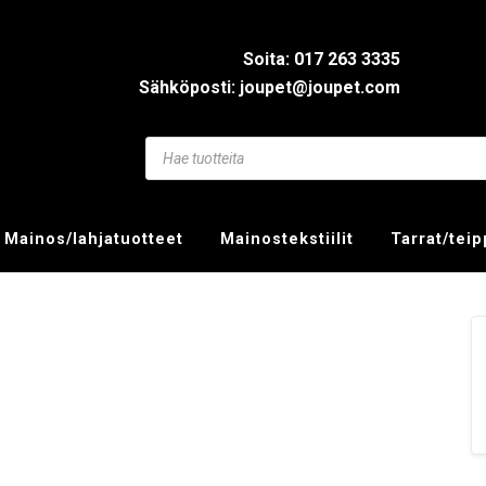
Soita: 017 263 3335
Sähköposti: joupet@joupet.com
Mainos/lahjatuotteet
Mainostekstiilit
Tarrat/tei