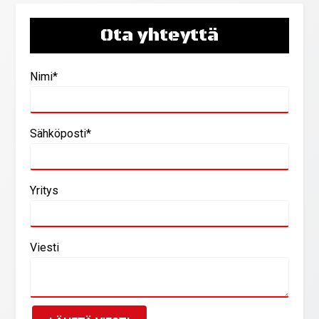
Ota yhteyttä
Nimi*
Sähköposti*
Yritys
Viesti