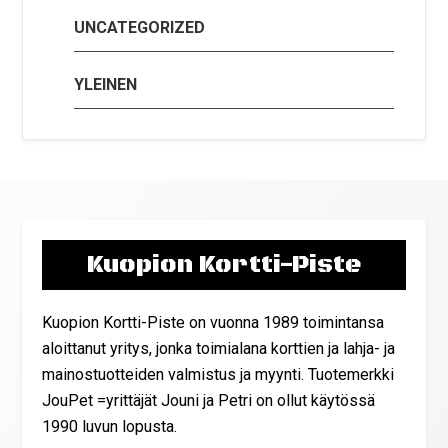
UNCATEGORIZED
YLEINEN
Kuopion Kortti-Piste
Kuopion Kortti-Piste on vuonna 1989 toimintansa
aloittanut yritys, jonka toimialana korttien ja lahja- ja
mainostuotteiden valmistus ja myynti. Tuotemerkki
JouPet =yrittäjät Jouni ja Petri on ollut käytössä
1990 luvun lopusta.