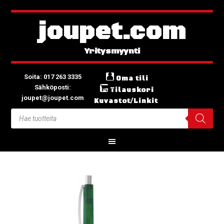
joupet.com
Soita: 017 263 3335
Oma tili
Sähköposti:
Tilauskori
joupet@joupet.com
Kuvastot/Linkit