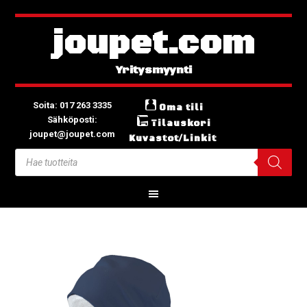
joupet.com
Soita: 017 263 3335
Oma tili
Sähköposti:
Tilauskori
joupet@joupet.com
Kuvastot/Linkit