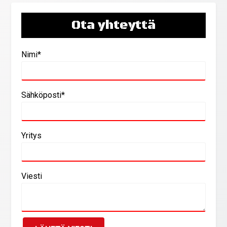
Ota yhteyttä
Nimi*
Sähköposti*
Yritys
Viesti