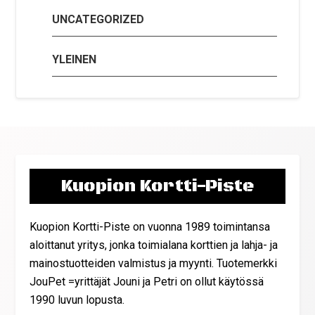
UNCATEGORIZED
YLEINEN
Kuopion Kortti-Piste
Kuopion Kortti-Piste on vuonna 1989 toimintansa
aloittanut yritys, jonka toimialana korttien ja lahja- ja
mainostuotteiden valmistus ja myynti. Tuotemerkki
JouPet =yrittäjät Jouni ja Petri on ollut käytössä
1990 luvun lopusta.