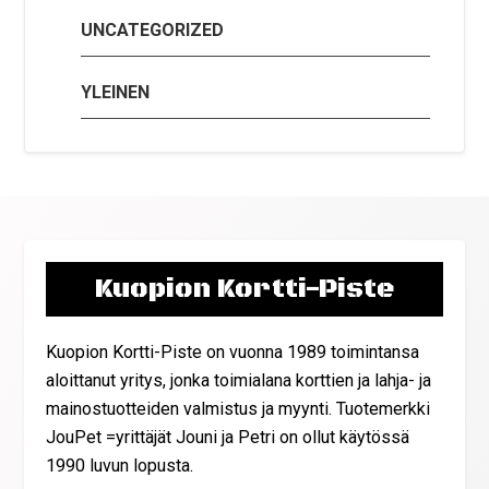
UNCATEGORIZED
YLEINEN
Kuopion Kortti-Piste
Kuopion Kortti-Piste on vuonna 1989 toimintansa
aloittanut yritys, jonka toimialana korttien ja lahja- ja
mainostuotteiden valmistus ja myynti. Tuotemerkki
JouPet =yrittäjät Jouni ja Petri on ollut käytössä
1990 luvun lopusta.