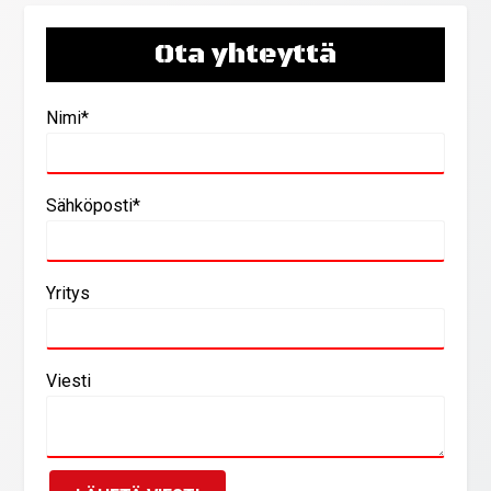
Ota yhteyttä
Nimi*
Sähköposti*
Yritys
Viesti