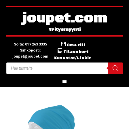
joupet.com
Soita: 017 263 3335
Oma tili
Sähköposti:
Tilauskori
joupet@joupet.com
Kuvastot/Linkit