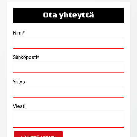
Ota yhteyttä
Nimi*
Sähköposti*
Yritys
Viesti