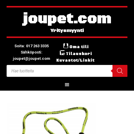
joupet.com
Soita: 017 263 3335
Oma tili
Sähköposti:
Tilauskori
joupet@joupet.com
Kuvastot/Linkit