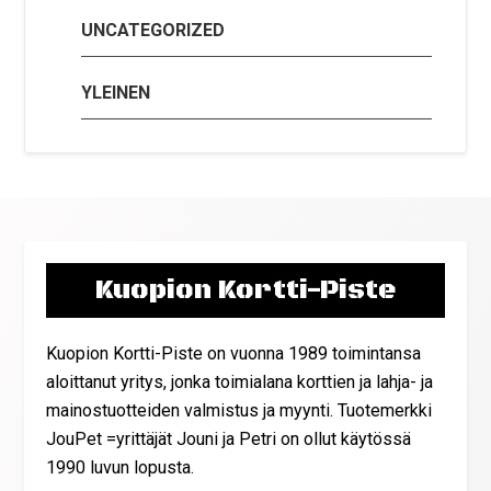
UNCATEGORIZED
YLEINEN
Kuopion Kortti-Piste
Kuopion Kortti-Piste on vuonna 1989 toimintansa
aloittanut yritys, jonka toimialana korttien ja lahja- ja
mainostuotteiden valmistus ja myynti. Tuotemerkki
JouPet =yrittäjät Jouni ja Petri on ollut käytössä
1990 luvun lopusta.