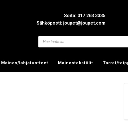
Soita: 017 263 3335
Sähköposti: joupet@joupet.com
Mainos/lahjatuotteet
Mainostekstiilit
Tarrat/tei