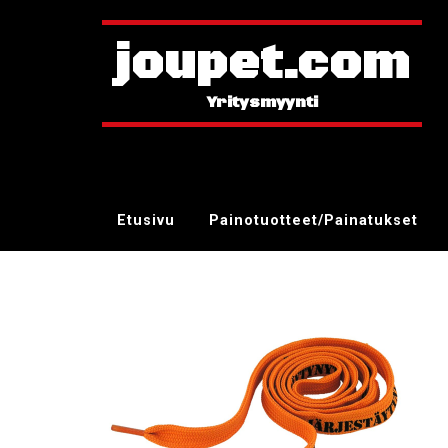
joupet.com
Etusivu
Painotuotteet/Painatukset