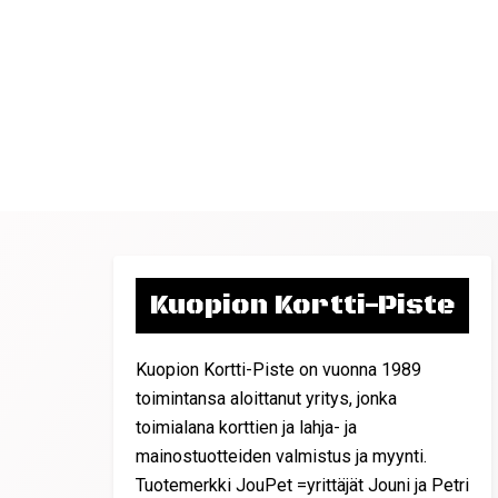
Kuopion Kortti-Piste
Kuopion Kortti-Piste on vuonna 1989
toimintansa aloittanut yritys, jonka
toimialana korttien ja lahja- ja
mainostuotteiden valmistus ja myynti.
Tuotemerkki JouPet =yrittäjät Jouni ja Petri