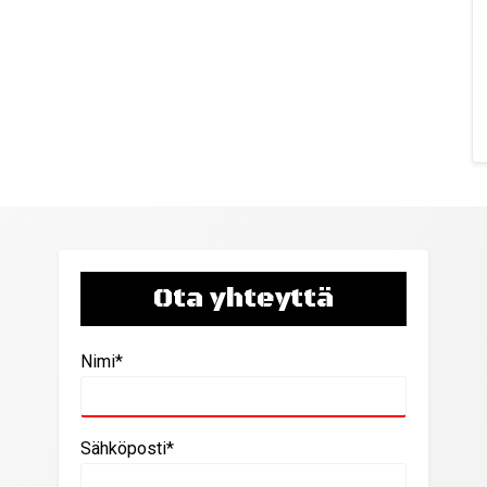
Ota yhteyttä
Nimi*
Sähköposti*