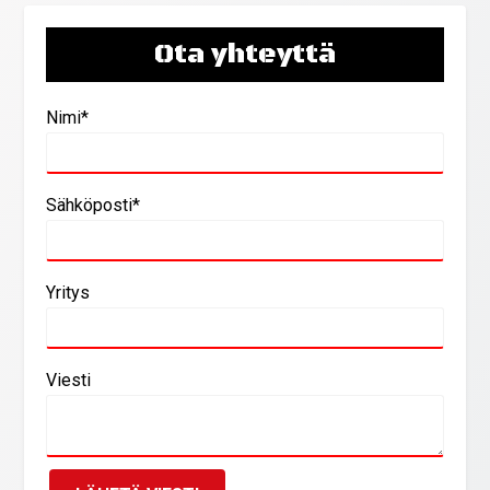
Ota yhteyttä
Nimi*
Sähköposti*
Yritys
Viesti