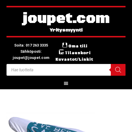
joupet.com
Soita: 017 263 3335
Oma tili
Sähköposti:
Tilauskori
joupet@joupet.com
Kuvastot/Linkit