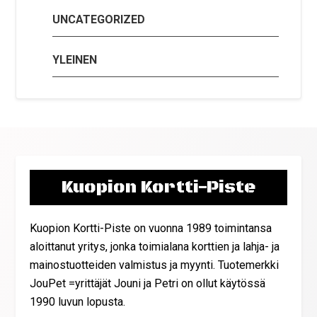
UNCATEGORIZED
YLEINEN
Kuopion Kortti-Piste
Kuopion Kortti-Piste on vuonna 1989 toimintansa
aloittanut yritys, jonka toimialana korttien ja lahja- ja
mainostuotteiden valmistus ja myynti. Tuotemerkki
JouPet =yrittäjät Jouni ja Petri on ollut käytössä
1990 luvun lopusta.