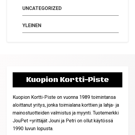
UNCATEGORIZED
YLEINEN
Kuopion Kortti-Piste
Kuopion Kortti-Piste on vuonna 1989 toimintansa
aloittanut yritys, jonka toimialana korttien ja lahja- ja
mainostuotteiden valmistus ja myynti. Tuotemerkki
JouPet =yrittäjät Jouni ja Petri on ollut käytössä
1990 luvun lopusta.