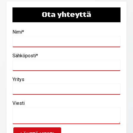
Ota yhteyttä
Nimi*
Sähköposti*
Yritys
Viesti