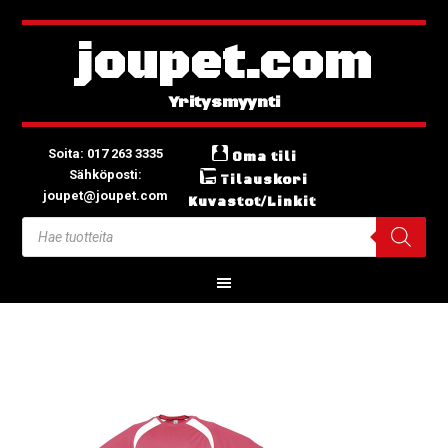
joupet.com
Soita: 017 263 3335
Oma tili
Sähköposti:
Tilauskori
joupet@joupet.com
Kuvastot/Linkit