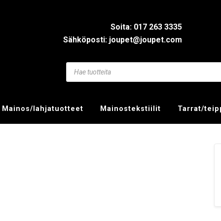
Soita: 017 263 3335
Sähköposti: joupet@joupet.com
Mainos/lahjatuotteet
Mainostekstiilit
Tarrat/tei