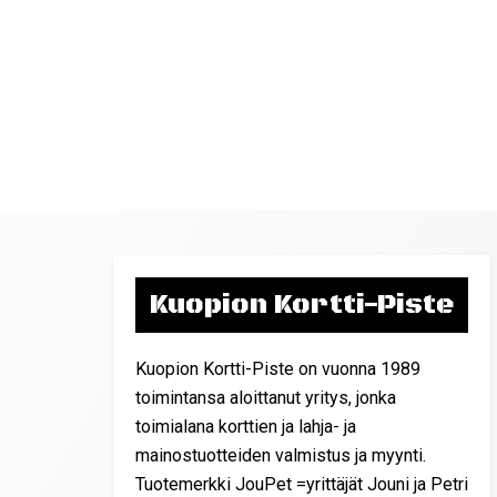
Kuopion Kortti-Piste
Kuopion Kortti-Piste on vuonna 1989
toimintansa aloittanut yritys, jonka
toimialana korttien ja lahja- ja
mainostuotteiden valmistus ja myynti.
Tuotemerkki JouPet =yrittäjät Jouni ja Petri