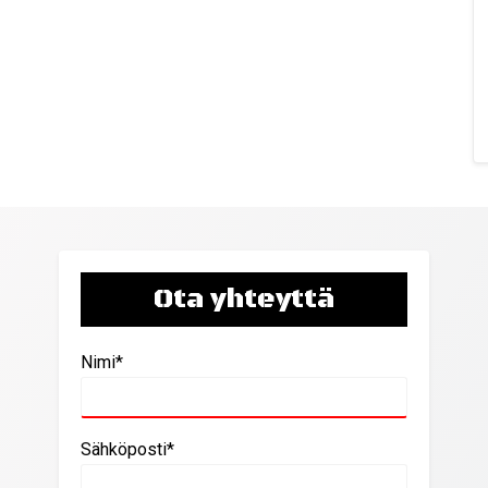
Ota yhteyttä
Nimi*
Sähköposti*