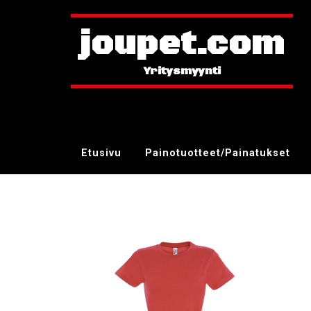
joupet.com
Etusivu
Painotuotteet/Painatukset