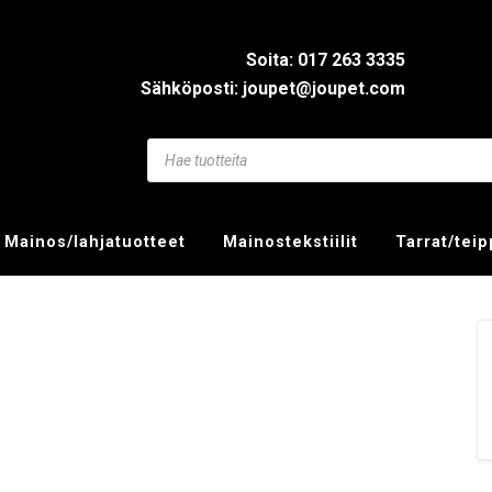
Soita: 017 263 3335
Sähköposti: joupet@joupet.com
Mainos/lahjatuotteet
Mainostekstiilit
Tarrat/tei