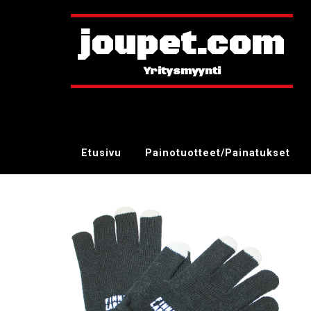
joupet.com
Etusivu
Painotuotteet/Painatukset