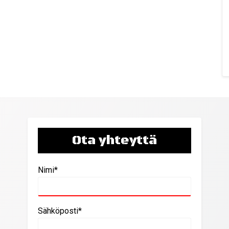
Ota yhteyttä
Nimi*
Sähköposti*