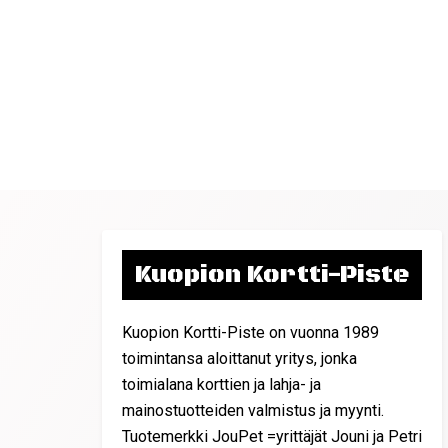
Kuopion Kortti-Piste
Kuopion Kortti-Piste on vuonna 1989
toimintansa aloittanut yritys, jonka
toimialana korttien ja lahja- ja
mainostuotteiden valmistus ja myynti.
Tuotemerkki JouPet =yrittäjät Jouni ja Petri