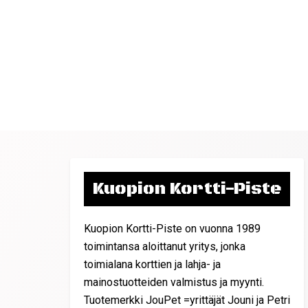
Kuopion Kortti-Piste
Kuopion Kortti-Piste on vuonna 1989
toimintansa aloittanut yritys, jonka
toimialana korttien ja lahja- ja
mainostuotteiden valmistus ja myynti.
Tuotemerkki JouPet =yrittäjät Jouni ja Petri