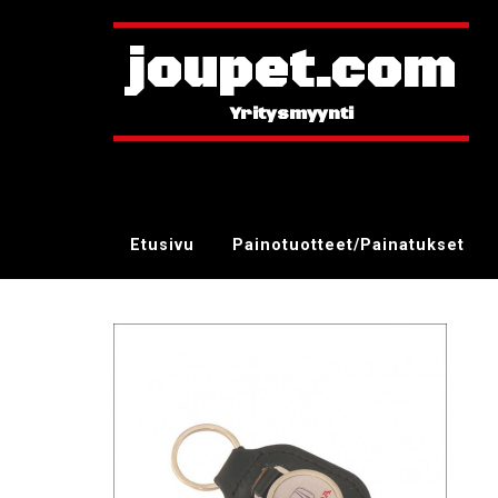
joupet.com
Etusivu
Painotuotteet/Painatukset