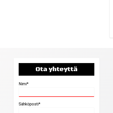
Ota yhteyttä
Nimi*
Sähköposti*