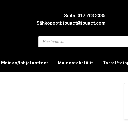
Soita: 017 263 3335
Sähköposti: joupet@joupet.com
Mainos/lahjatuotteet
Mainostekstiilit
Tarrat/tei