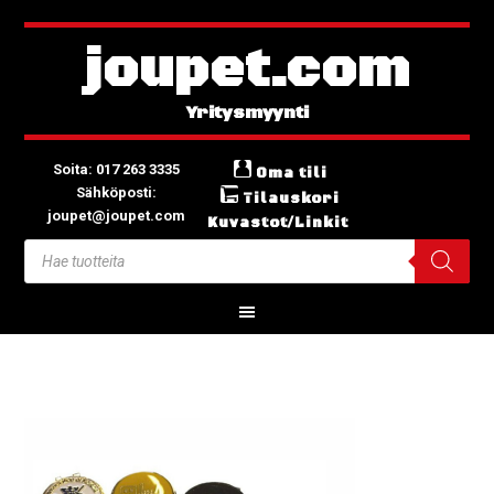
joupet.com
Soita: 017 263 3335
Oma tili
Sähköposti:
Tilauskori
joupet@joupet.com
Kuvastot/Linkit