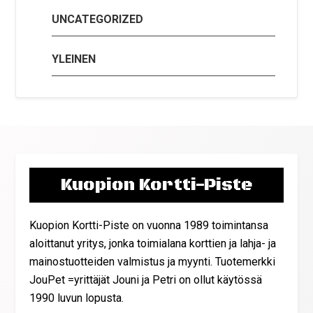
UNCATEGORIZED
YLEINEN
Kuopion Kortti-Piste
Kuopion Kortti-Piste on vuonna 1989 toimintansa
aloittanut yritys, jonka toimialana korttien ja lahja- ja
mainostuotteiden valmistus ja myynti. Tuotemerkki
JouPet =yrittäjät Jouni ja Petri on ollut käytössä
1990 luvun lopusta.