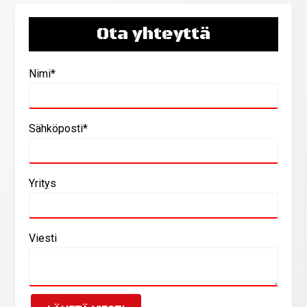
Ota yhteyttä
Nimi*
Sähköposti*
Yritys
Viesti