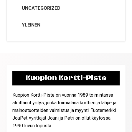
UNCATEGORIZED
YLEINEN
Kuopion Kortti-Piste
Kuopion Kortti-Piste on vuonna 1989 toimintansa
aloittanut yritys, jonka toimialana korttien ja lahja- ja
mainostuotteiden valmistus ja myynti. Tuotemerkki
JouPet =yrittäjät Jouni ja Petri on ollut käytössä
1990 luvun lopusta.