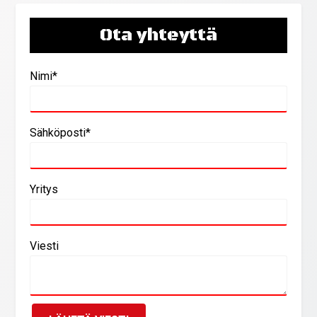
Ota yhteyttä
Nimi*
Sähköposti*
Yritys
Viesti