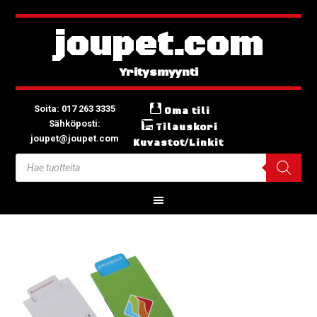
joupet.com
Soita: 017 263 3335
Oma tili
Sähköposti:
Tilauskori
joupet@joupet.com
Kuvastot/Linkit