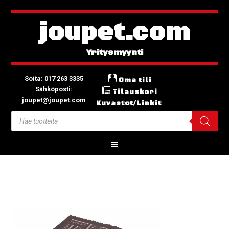
joupet.com
Soita: 017 263 3335
Oma tili
Sähköposti:
Tilauskori
joupet@joupet.com
Kuvastot/Linkit