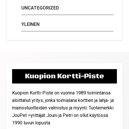
UNCATEGORIZED
YLEINEN
Kuopion Kortti-Piste
Kuopion Kortti-Piste on vuonna 1989 toimintansa
aloittanut yritys, jonka toimialana korttien ja lahja- ja
mainostuotteiden valmistus ja myynti. Tuotemerkki
JouPet =yrittäjät Jouni ja Petri on ollut käytössä
1990 luvun lopusta.