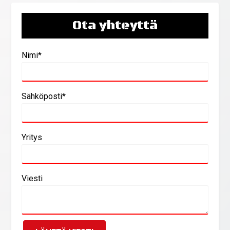
Ota yhteyttä
Nimi*
Sähköposti*
Yritys
Viesti