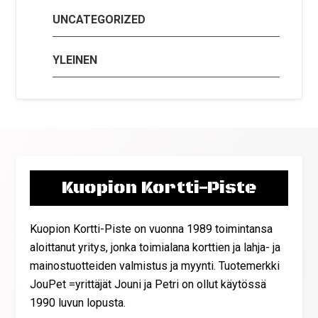
UNCATEGORIZED
YLEINEN
Kuopion Kortti-Piste
Kuopion Kortti-Piste on vuonna 1989 toimintansa
aloittanut yritys, jonka toimialana korttien ja lahja- ja
mainostuotteiden valmistus ja myynti. Tuotemerkki
JouPet =yrittäjät Jouni ja Petri on ollut käytössä
1990 luvun lopusta.