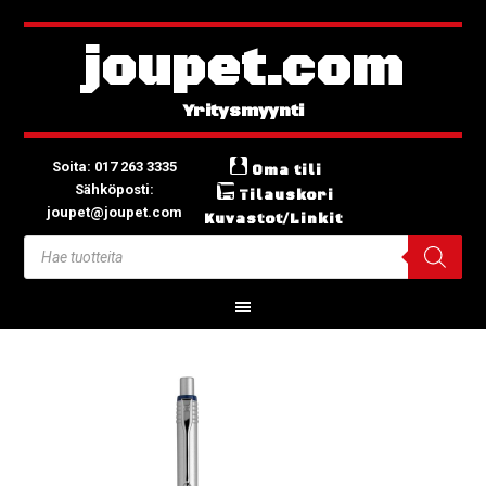
joupet.com
Soita: 017 263 3335
Oma tili
Sähköposti:
Tilauskori
joupet@joupet.com
Kuvastot/Linkit