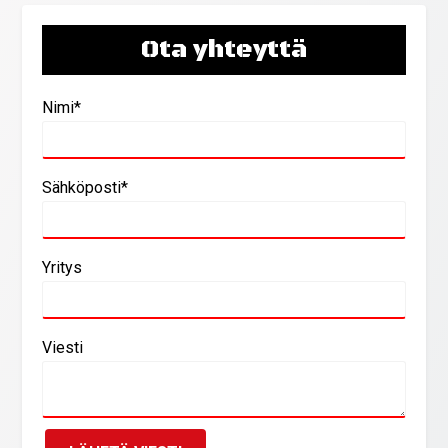
Ota yhteyttä
Nimi*
Sähköposti*
Yritys
Viesti