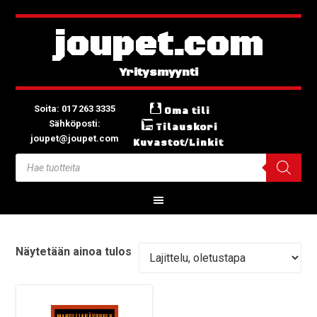
joupet.com
Soita: 017 263 3335
Oma tili
Sähköposti:
Tilauskori
joupet@joupet.com
Kuvastot/Linkit
Näytetään ainoa tulos