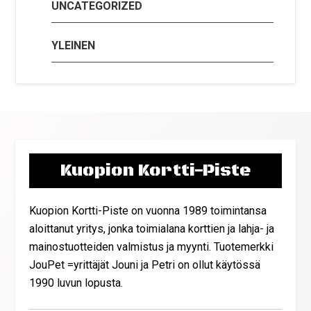
UNCATEGORIZED
YLEINEN
Kuopion Kortti-Piste
Kuopion Kortti-Piste on vuonna 1989 toimintansa
aloittanut yritys, jonka toimialana korttien ja lahja- ja
mainostuotteiden valmistus ja myynti. Tuotemerkki
JouPet =yrittäjät Jouni ja Petri on ollut käytössä
1990 luvun lopusta.