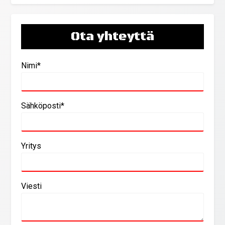
Ota yhteyttä
Nimi*
Sähköposti*
Yritys
Viesti