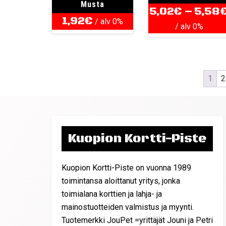
Musta
5,02
€
–
5,58
1,92
€
/ alv 0%
/ alv 0%
1
2
Kuopion Kortti-Piste
Kuopion Kortti-Piste on vuonna 1989
toimintansa aloittanut yritys, jonka
toimialana korttien ja lahja- ja
mainostuotteiden valmistus ja myynti.
Tuotemerkki JouPet =yrittäjät Jouni ja Petri