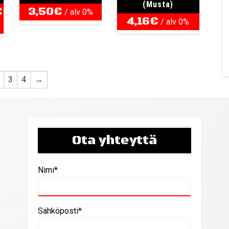
(Musta)
Hintaluokka:
€
3,50
€
/ alv 0%
4,16
€
/ alv 0%
5,02€
-
5,58€
3
4
→
Ota yhteyttä
Nimi*
Sähköposti*