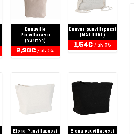
Deauville
Denver puuvillapussi
Puuvillakassi
(NATURAL)
(Väritön)
1,54
€
/ alv 0%
2,30
€
/ alv 0%
Elona Puuvillapussi
Elona puuvillapussi