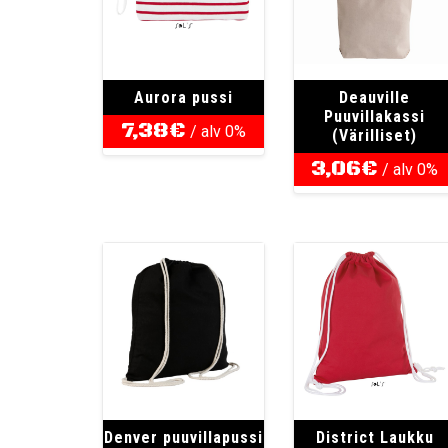
Aurora pussi
Deauville
Puuvillakassi
7,38
€
/ alv 0%
(Värilliset)
3,06
€
/ alv 0%
Denver puuvillapussi
District Laukku