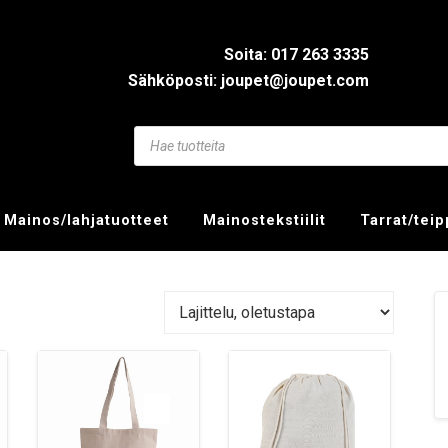
Soita: 017 263 3335
Sähköposti: joupet@joupet.com
Mainos/lahjatuotteet
Mainostekstiilit
Tarrat/tei