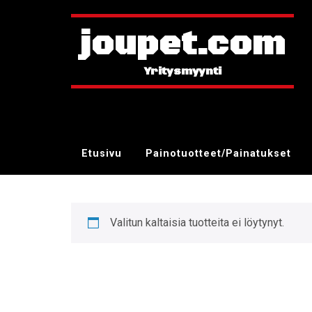
joupet.com
Etusivu
Painotuotteet/Painatukset
Valitun kaltaisia tuotteita ei löytynyt.