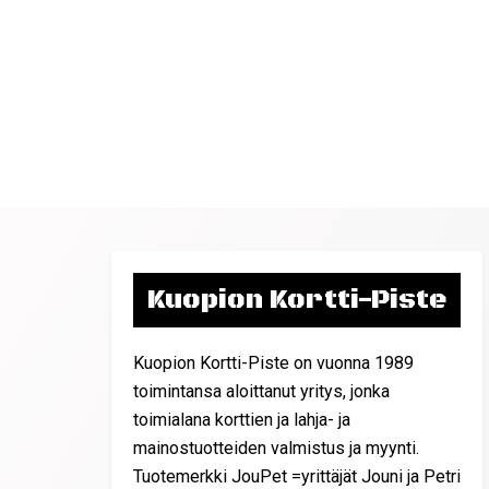
Kuopion Kortti-Piste
Kuopion Kortti-Piste on vuonna 1989
toimintansa aloittanut yritys, jonka
toimialana korttien ja lahja- ja
mainostuotteiden valmistus ja myynti.
Tuotemerkki JouPet =yrittäjät Jouni ja Petri