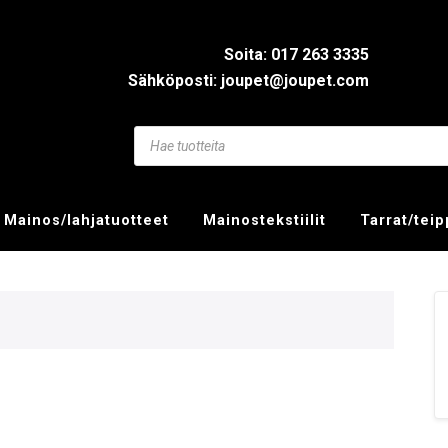
Soita: 017 263 3335
Sähköposti: joupet@joupet.com
Mainos/lahjatuotteet
Mainostekstiilit
Tarrat/tei