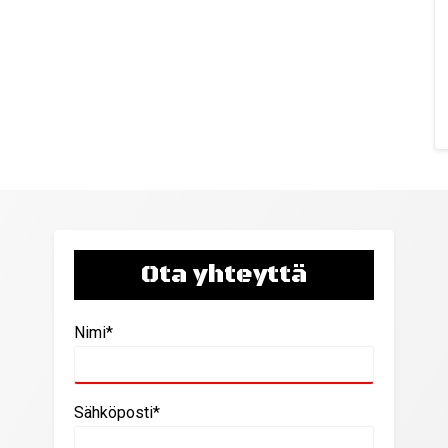
Ota yhteyttä
Nimi*
Sähköposti*