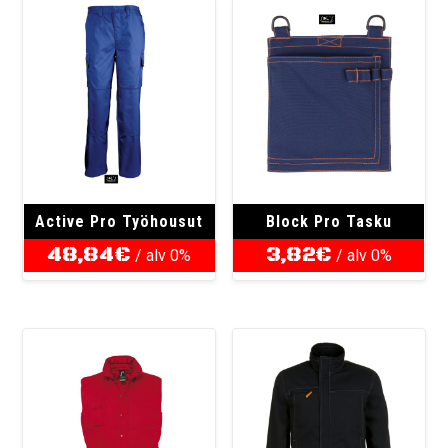
Active Pro Työhousut
Block Pro Tasku
48,84
€
3,82
€
/ alv 0%
/ alv 0%