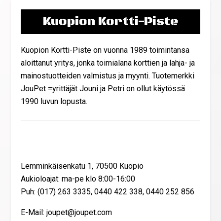
Kuopion Kortti-Piste
Kuopion Kortti-Piste on vuonna 1989 toimintansa
aloittanut yritys, jonka toimialana korttien ja lahja- ja
mainostuotteiden valmistus ja myynti. Tuotemerkki
JouPet =yrittäjät Jouni ja Petri on ollut käytössä
1990 luvun lopusta.
Yhteystiedot
Lemminkäisenkatu 1, 70500 Kuopio
Aukioloajat: ma-pe klo 8:00-16:00
Puh: (017) 263 3335, 0440 422 338, 0440 252 856
E-Mail: joupet@joupet.com