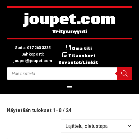
joupet.com
Soita: 017 263 3335
Oma tili
Sähköposti:
Tilauskori
joupet@joupet.com
Kuvastot/Linkit
Näytetään tulokset 1–8 / 24