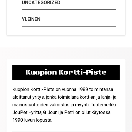
UNCATEGORIZED
YLEINEN
Kuopion Kortti-Piste
Kuopion Kortti-Piste on vuonna 1989 toimintansa
aloittanut yritys, jonka toimialana korttien ja lahja- ja
mainostuotteiden valmistus ja myynti. Tuotemerkki
JouPet =yrittäjät Jouni ja Petri on ollut käytössä
1990 luvun lopusta.