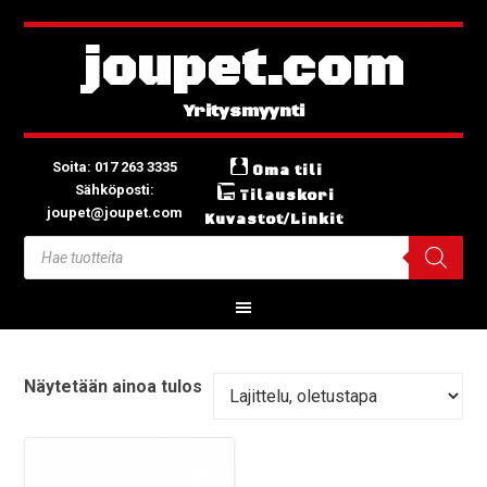
joupet.com
Soita: 017 263 3335
Oma tili
Sähköposti:
Tilauskori
joupet@joupet.com
Kuvastot/Linkit
Näytetään ainoa tulos