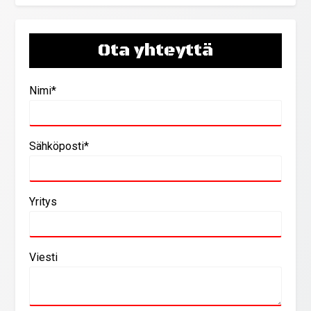
Ota yhteyttä
Nimi*
Sähköposti*
Yritys
Viesti