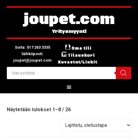
joupet.com
Soita: 017 263 3335
Oma tili
Sähköposti:
Tilauskori
joupet@joupet.com
Kuvastot/Linkit
Näytetään tulokset 1–8 / 26