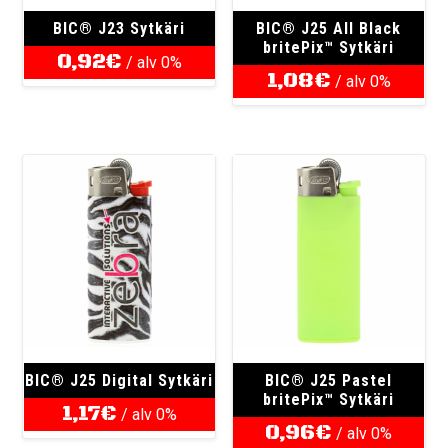
BIC® J23 Sytkäri
BIC® J25 All Black
britePix™ Sytkäri
0,92
€
/ alv 0%
1,08
€
/ alv 0%
BIC® J25 Digital Sytkäri
BIC® J25 Pastel
britePix™ Sytkäri
1,17
€
/ alv 0%
0,96
€
/ alv 0%