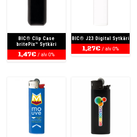
BIC® Clip Case
BIC® J23 Digital Sytkäri
britePix™ Sytkäri
1,27
€
/ alv 0%
1,47
€
/ alv 0%