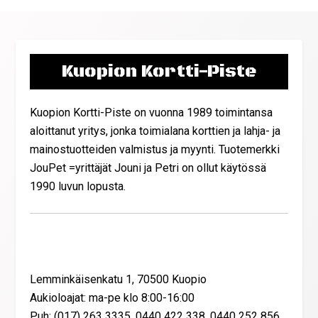
Kuopion Kortti-Piste
Kuopion Kortti-Piste on vuonna 1989 toimintansa
aloittanut yritys, jonka toimialana korttien ja lahja- ja
mainostuotteiden valmistus ja myynti. Tuotemerkki
JouPet =yrittäjät Jouni ja Petri on ollut käytössä
1990 luvun lopusta.
Yhteystiedot
Lemminkäisenkatu 1, 70500 Kuopio
Aukioloajat: ma-pe klo 8:00-16:00
Puh: (017) 263 3335, 0440 422 338, 0440 252 856