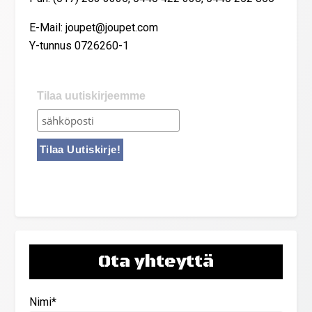
E-Mail: joupet@joupet.com
Y-tunnus 0726260-1
Tilaa uutiskirjeemme
Ota yhteyttä
Nimi*