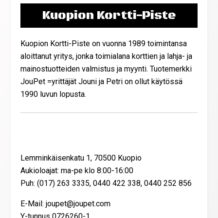
Kuopion Kortti-Piste
Kuopion Kortti-Piste on vuonna 1989 toimintansa
aloittanut yritys, jonka toimialana korttien ja lahja- ja
mainostuotteiden valmistus ja myynti. Tuotemerkki
JouPet =yrittäjät Jouni ja Petri on ollut käytössä
1990 luvun lopusta.
Yhteystiedot
Lemminkäisenkatu 1, 70500 Kuopio
Aukioloajat: ma-pe klo 8:00-16:00
Puh: (017) 263 3335, 0440 422 338, 0440 252 856
E-Mail: joupet@joupet.com
Y-tunnus 0726260-1