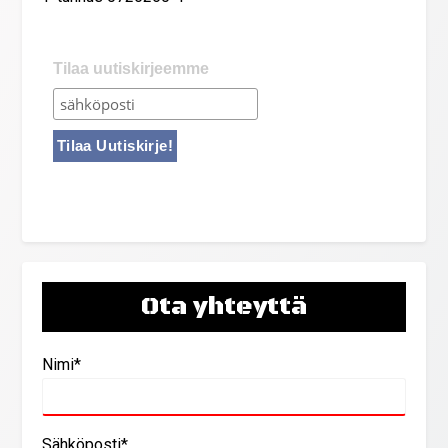
Tilaa uutiskirjeemme
Ota yhteyttä
Nimi*
Sähköposti*