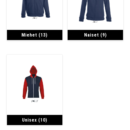
Miehet
(13)
Naiset
(9)
Unisex
(10)