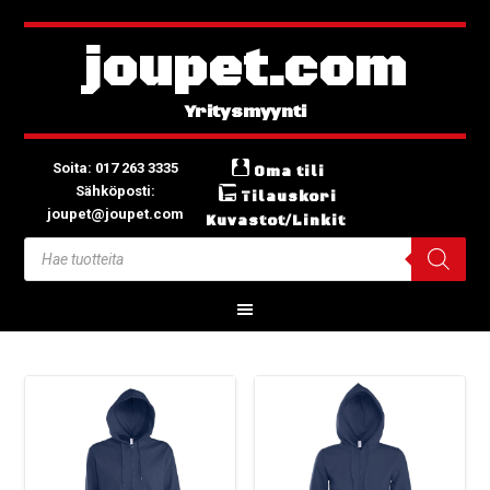
joupet.com
Soita: 017 263 3335
Oma tili
Sähköposti:
Tilauskori
joupet@joupet.com
Kuvastot/Linkit