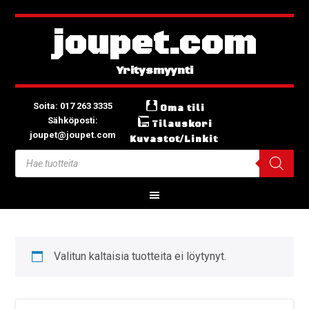
joupet.com
Soita: 017 263 3335
Oma tili
Sähköposti:
Tilauskori
joupet@joupet.com
Kuvastot/Linkit
Valitun kaltaisia tuotteita ei löytynyt.