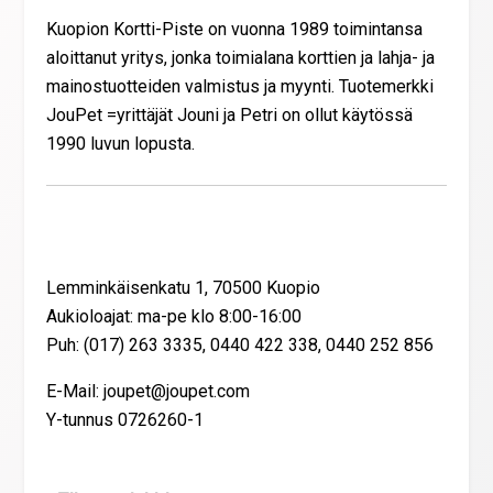
Kuopion Kortti-Piste on vuonna 1989 toimintansa
aloittanut yritys, jonka toimialana korttien ja lahja- ja
mainostuotteiden valmistus ja myynti. Tuotemerkki
JouPet =yrittäjät Jouni ja Petri on ollut käytössä
1990 luvun lopusta.
Yhteystiedot
Lemminkäisenkatu 1, 70500 Kuopio
Aukioloajat: ma-pe klo 8:00-16:00
Puh: (017) 263 3335, 0440 422 338, 0440 252 856
E-Mail: joupet@joupet.com
Y-tunnus 0726260-1