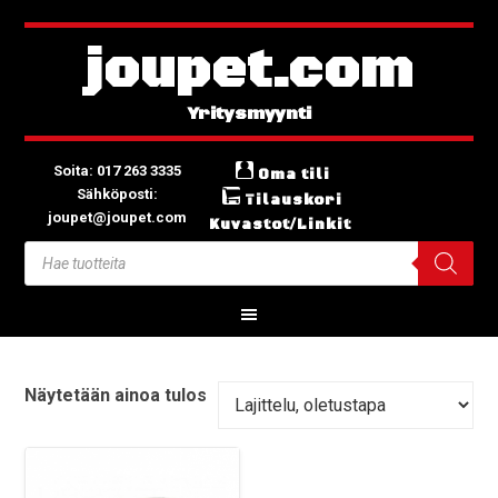
joupet.com
Soita: 017 263 3335
Oma tili
Sähköposti:
Tilauskori
joupet@joupet.com
Kuvastot/Linkit
Näytetään ainoa tulos