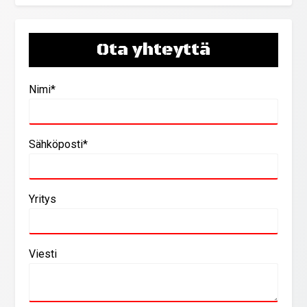
Ota yhteyttä
Nimi*
Sähköposti*
Yritys
Viesti