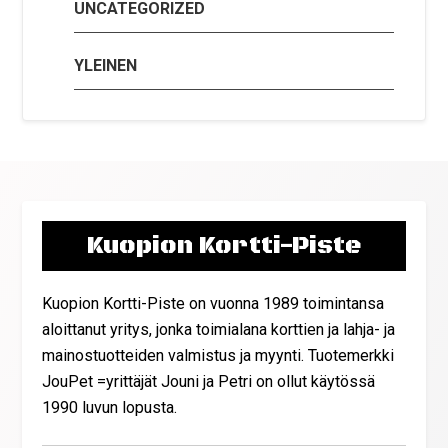
UNCATEGORIZED
YLEINEN
Kuopion Kortti-Piste
Kuopion Kortti-Piste on vuonna 1989 toimintansa
aloittanut yritys, jonka toimialana korttien ja lahja- ja
mainostuotteiden valmistus ja myynti. Tuotemerkki
JouPet =yrittäjät Jouni ja Petri on ollut käytössä
1990 luvun lopusta.