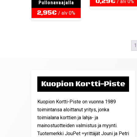
0,29
€
/ alv 0%
Pullonavaajalla
2,95
€
/ alv 0%
1
Kuopion Kortti-Piste
Kuopion Kortti-Piste on vuonna 1989
toimintansa aloittanut yritys, jonka
toimialana korttien ja lahja- ja
mainostuotteiden valmistus ja myynti.
Tuotemerkki JouPet =yrittäjät Jouni ja Petri