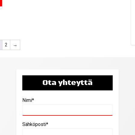
2
→
Ota yhteyttä
Nimi*
Sähköposti*