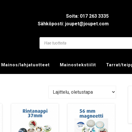
Soita: 017 263 3335
Sähköposti: joupet@joupet.com
Mainos/lahjatuotteet
Mainostekstiilit
Tarrat/tei