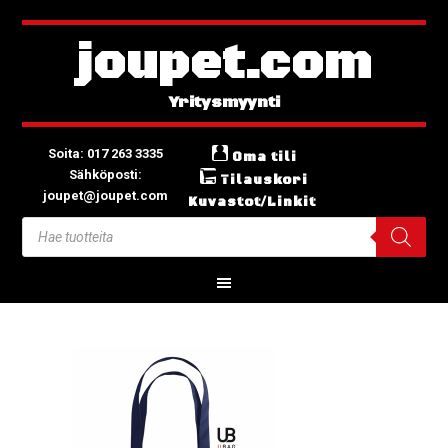
joupet.com
Soita: 017 263 3335
Oma tili
Sähköposti:
Tilauskori
joupet@joupet.com
Kuvastot/Linkit