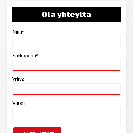
Ota yhteyttä
Nimi*
Sähköposti*
Yritys
Viesti