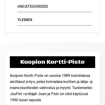
UNCATEGORIZED
YLEINEN
Kuopion Kortti-Piste
Kuopion Kortti-Piste on vuonna 1989 toimintansa
aloittanut yritys, jonka toimialana korttien ja lahja- ja
mainostuotteiden valmistus ja myynti. Tuotemerkki
JouPet =yrittäjät Jouni ja Petri on ollut käytössä
1990 luvun lopusta.