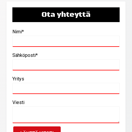
Ota yhteyttä
Nimi*
Sähköposti*
Yritys
Viesti