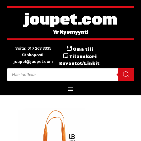
joupet.com
Soita: 017 263 3335
Oma tili
Sähköposti:
Tilauskori
joupet@joupet.com
Kuvastot/Linkit