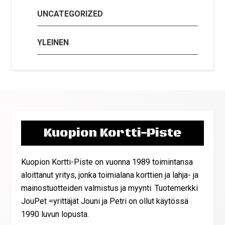
UNCATEGORIZED
YLEINEN
Kuopion Kortti-Piste
Kuopion Kortti-Piste on vuonna 1989 toimintansa
aloittanut yritys, jonka toimialana korttien ja lahja- ja
mainostuotteiden valmistus ja myynti. Tuotemerkki
JouPet =yrittäjät Jouni ja Petri on ollut käytössä
1990 luvun lopusta.