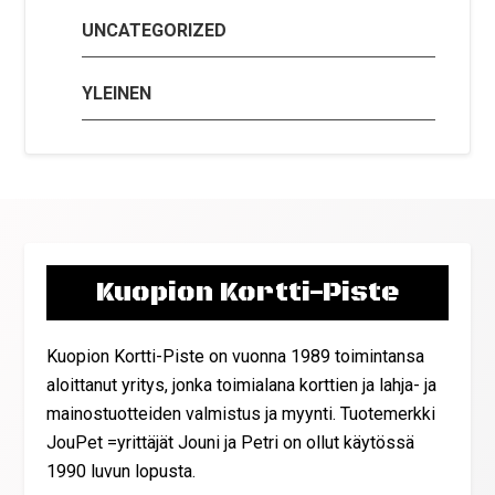
UNCATEGORIZED
YLEINEN
Kuopion Kortti-Piste
Kuopion Kortti-Piste on vuonna 1989 toimintansa
aloittanut yritys, jonka toimialana korttien ja lahja- ja
mainostuotteiden valmistus ja myynti. Tuotemerkki
JouPet =yrittäjät Jouni ja Petri on ollut käytössä
1990 luvun lopusta.