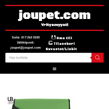
joupet.com
Soita: 017 263 3335
Oma tili
Sähköposti:
Tilauskori
joupet@joupet.com
Kuvastot/Linkit