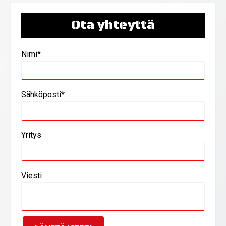
Ota yhteyttä
Nimi*
Sähköposti*
Yritys
Viesti