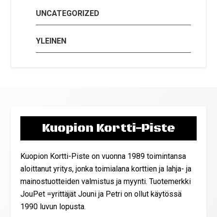
UNCATEGORIZED
YLEINEN
Kuopion Kortti-Piste
Kuopion Kortti-Piste on vuonna 1989 toimintansa
aloittanut yritys, jonka toimialana korttien ja lahja- ja
mainostuotteiden valmistus ja myynti. Tuotemerkki
JouPet =yrittäjät Jouni ja Petri on ollut käytössä
1990 luvun lopusta.