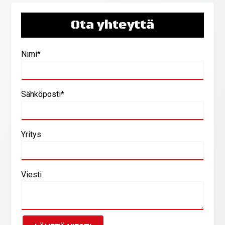
Ota yhteyttä
Nimi*
Sähköposti*
Yritys
Viesti