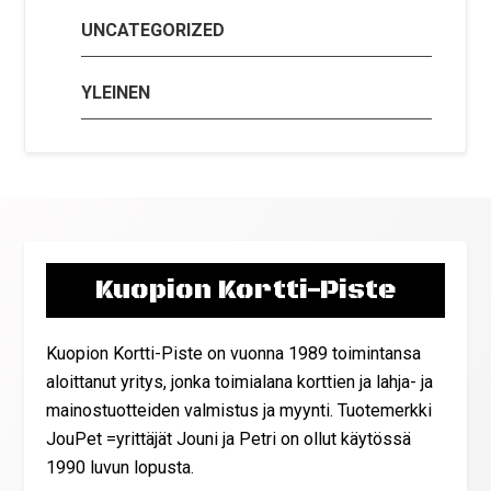
UNCATEGORIZED
YLEINEN
Kuopion Kortti-Piste
Kuopion Kortti-Piste on vuonna 1989 toimintansa
aloittanut yritys, jonka toimialana korttien ja lahja- ja
mainostuotteiden valmistus ja myynti. Tuotemerkki
JouPet =yrittäjät Jouni ja Petri on ollut käytössä
1990 luvun lopusta.