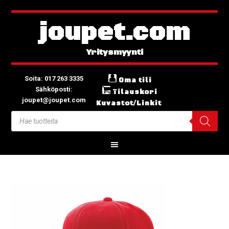
joupet.com
Soita: 017 263 3335
Oma tili
Sähköposti:
Tilauskori
joupet@joupet.com
Kuvastot/Linkit