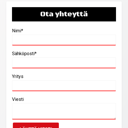
Ota yhteyttä
Nimi*
Sähköposti*
Yritys
Viesti