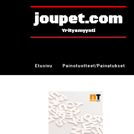
joupet.com
Etusivu
Painotuotteet/Painatukset