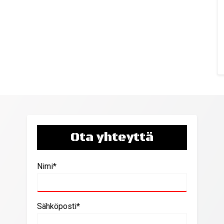
Ota yhteyttä
Nimi*
Sähköposti*