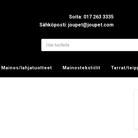
Soita: 017 263 3335
Sähköposti: joupet@joupet.com
Mainos/lahjatuotteet
Mainostekstiilit
Tarrat/tei