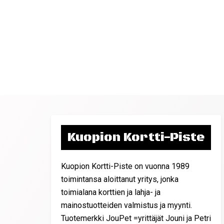
Kuopion Kortti-Piste
Kuopion Kortti-Piste on vuonna 1989
toimintansa aloittanut yritys, jonka
toimialana korttien ja lahja- ja
mainostuotteiden valmistus ja myynti.
Tuotemerkki JouPet =yrittäjät Jouni ja Petri