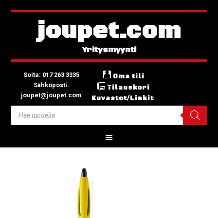
joupet.com
Soita: 017 263 3335
Oma tili
Sähköposti:
Tilauskori
joupet@joupet.com
Kuvastot/Linkit