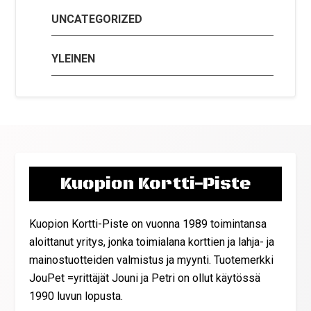
UNCATEGORIZED
YLEINEN
Kuopion Kortti-Piste
Kuopion Kortti-Piste on vuonna 1989 toimintansa
aloittanut yritys, jonka toimialana korttien ja lahja- ja
mainostuotteiden valmistus ja myynti. Tuotemerkki
JouPet =yrittäjät Jouni ja Petri on ollut käytössä
1990 luvun lopusta.