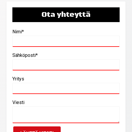
Ota yhteyttä
Nimi*
Sähköposti*
Yritys
Viesti