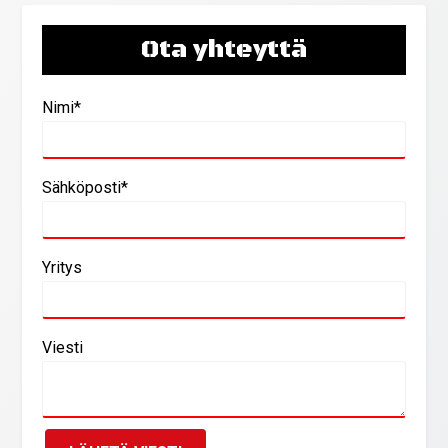
Ota yhteyttä
Nimi*
Sähköposti*
Yritys
Viesti