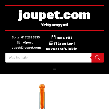
joupet.com
Soita: 017 263 3335
Oma tili
Sähköposti:
Tilauskori
joupet@joupet.com
Kuvastot/Linkit