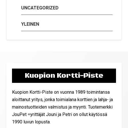
UNCATEGORIZED
YLEINEN
Kuopion Kortti-Piste
Kuopion Kortti-Piste on vuonna 1989 toimintansa
aloittanut yritys, jonka toimialana korttien ja lahja- ja
mainostuotteiden valmistus ja myynti. Tuotemerkki
JouPet =yrittäjät Jouni ja Petri on ollut käytössä
1990 luvun lopusta.