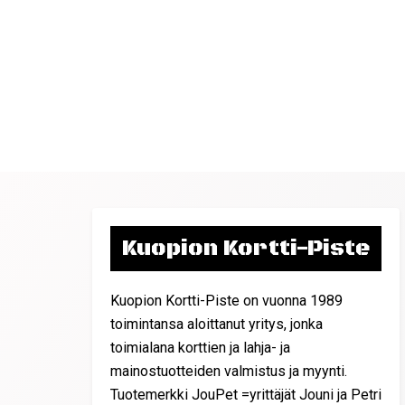
Kuopion Kortti-Piste
Kuopion Kortti-Piste on vuonna 1989
toimintansa aloittanut yritys, jonka
toimialana korttien ja lahja- ja
mainostuotteiden valmistus ja myynti.
Tuotemerkki JouPet =yrittäjät Jouni ja Petri