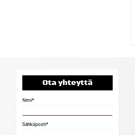
Ota yhteyttä
Nimi*
Sähköposti*