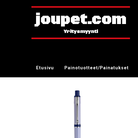
joupet.com
Etusivu
Painotuotteet/Painatukset