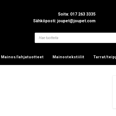
Soita: 017 263 3335
Sähköposti: joupet@joupet.com
Mainos/lahjatuotteet
Mainostekstiilit
Tarrat/tei