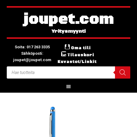
joupet.com
Soita: 017 263 3335
Oma tili
Sähköposti:
Tilauskori
joupet@joupet.com
Kuvastot/Linkit