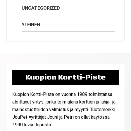
UNCATEGORIZED
YLEINEN
Kuopion Kortti-Piste
Kuopion Kortti-Piste on vuonna 1989 toimintansa
aloittanut yritys, jonka toimialana korttien ja lahja- ja
mainostuotteiden valmistus ja myynti. Tuotemerkki
JouPet =yrittäjät Jouni ja Petri on ollut käytössä
1990 luvun lopusta.