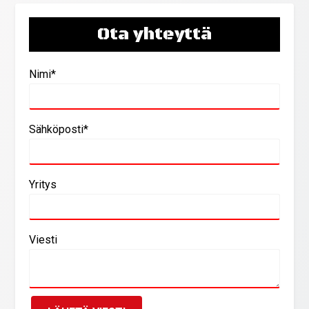
Ota yhteyttä
Nimi*
Sähköposti*
Yritys
Viesti