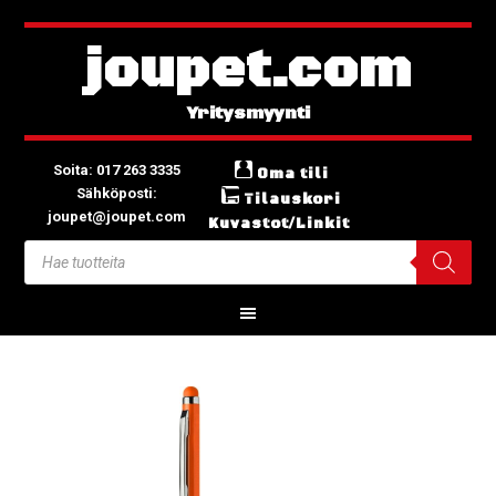
joupet.com
Soita: 017 263 3335
Oma tili
Sähköposti:
Tilauskori
joupet@joupet.com
Kuvastot/Linkit