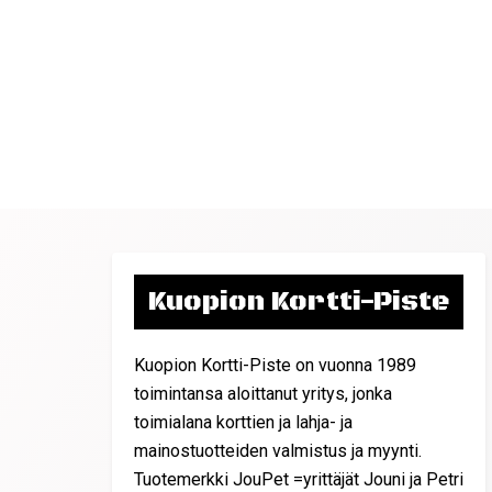
Kuopion Kortti-Piste
Kuopion Kortti-Piste on vuonna 1989
toimintansa aloittanut yritys, jonka
toimialana korttien ja lahja- ja
mainostuotteiden valmistus ja myynti.
Tuotemerkki JouPet =yrittäjät Jouni ja Petri