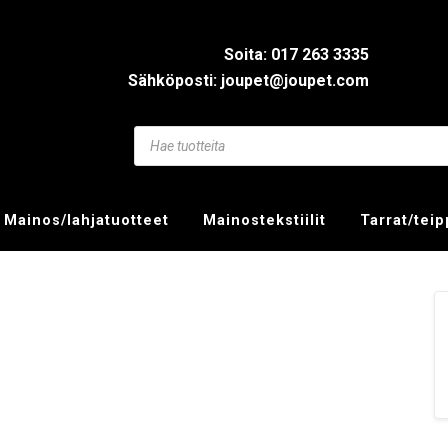
Soita: 017 263 3335
Sähköposti: joupet@joupet.com
Mainos/lahjatuotteet
Mainostekstiilit
Tarrat/tei