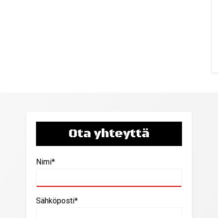
Ota yhteyttä
Nimi*
Sähköposti*