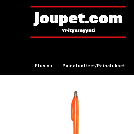
joupet.com
Etusivu
Painotuotteet/Painatukset