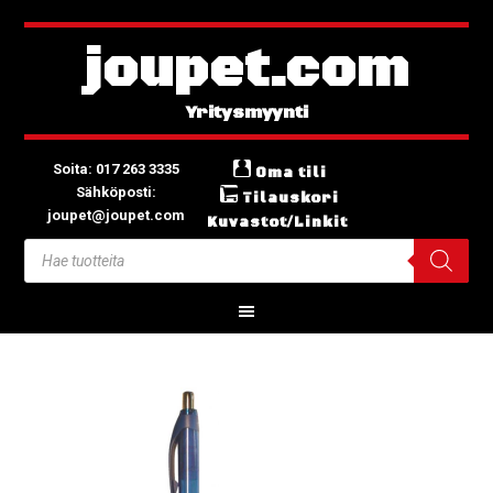
joupet.com
Soita: 017 263 3335
Oma tili
Sähköposti:
Tilauskori
joupet@joupet.com
Kuvastot/Linkit