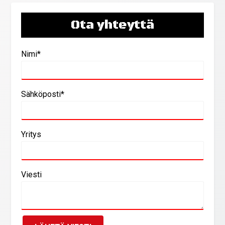
Ota yhteyttä
Nimi*
Sähköposti*
Yritys
Viesti