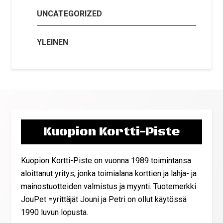
UNCATEGORIZED
YLEINEN
Kuopion Kortti-Piste
Kuopion Kortti-Piste on vuonna 1989 toimintansa
aloittanut yritys, jonka toimialana korttien ja lahja- ja
mainostuotteiden valmistus ja myynti. Tuotemerkki
JouPet =yrittäjät Jouni ja Petri on ollut käytössä
1990 luvun lopusta.