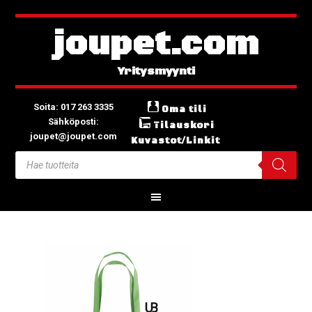
joupet.com
Soita: 017 263 3335
Oma tili
Sähköposti:
Tilauskori
joupet@joupet.com
Kuvastot/Linkit