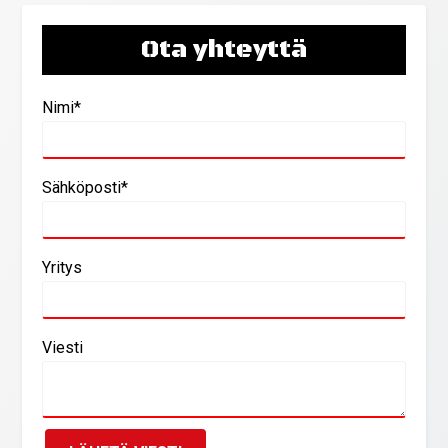
Ota yhteyttä
Nimi*
Sähköposti*
Yritys
Viesti