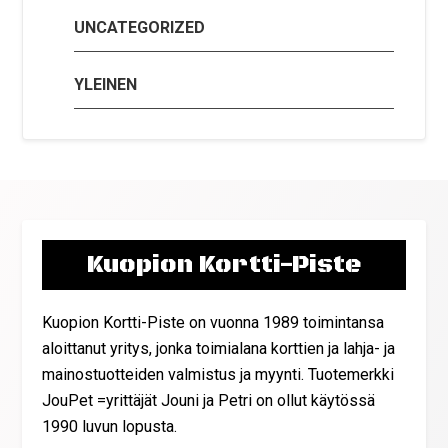
UNCATEGORIZED
YLEINEN
Kuopion Kortti-Piste
Kuopion Kortti-Piste on vuonna 1989 toimintansa
aloittanut yritys, jonka toimialana korttien ja lahja- ja
mainostuotteiden valmistus ja myynti. Tuotemerkki
JouPet =yrittäjät Jouni ja Petri on ollut käytössä
1990 luvun lopusta.