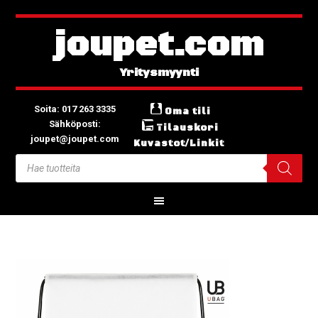
joupet.com
Soita: 017 263 3335
Oma tili
Sähköposti:
Tilauskori
joupet@joupet.com
Kuvastot/Linkit