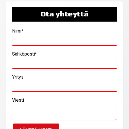
Ota yhteyttä
Nimi*
Sähköposti*
Yritys
Viesti