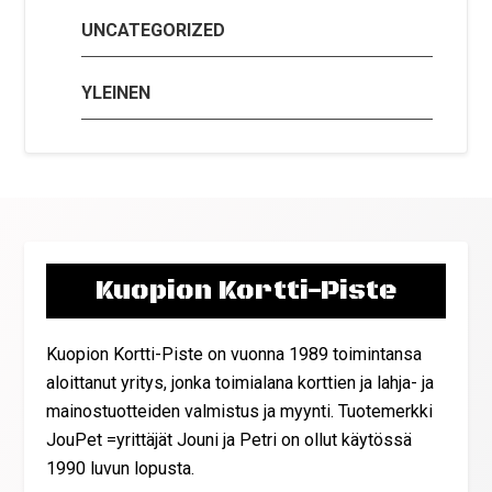
UNCATEGORIZED
YLEINEN
Kuopion Kortti-Piste
Kuopion Kortti-Piste on vuonna 1989 toimintansa
aloittanut yritys, jonka toimialana korttien ja lahja- ja
mainostuotteiden valmistus ja myynti. Tuotemerkki
JouPet =yrittäjät Jouni ja Petri on ollut käytössä
1990 luvun lopusta.