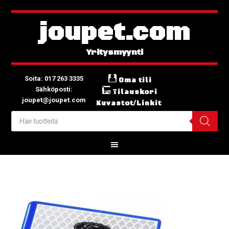
joupet.com
Soita: 017 263 3335
Oma tili
Sähköposti:
Tilauskori
joupet@joupet.com
Kuvastot/Linkit