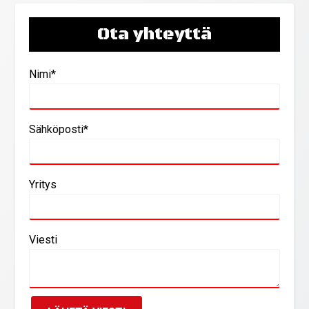
Ota yhteyttä
Nimi*
Sähköposti*
Yritys
Viesti