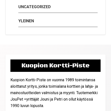
UNCATEGORIZED
YLEINEN
Kuopion Kortti-Piste
Kuopion Kortti-Piste on vuonna 1989 toimintansa
aloittanut yritys, jonka toimialana korttien ja lahja- ja
mainostuotteiden valmistus ja myynti. Tuotemerkki
JouPet =yrittäjät Jouni ja Petri on ollut käytössä
1990 luvun lopusta.