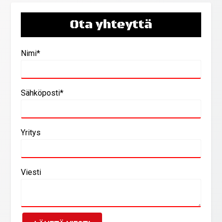
Ota yhteyttä
Nimi*
Sähköposti*
Yritys
Viesti