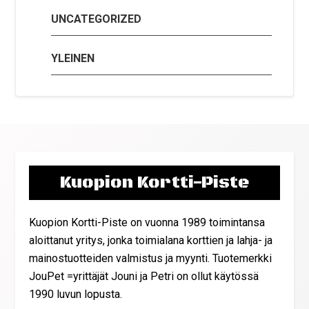
UNCATEGORIZED
YLEINEN
Kuopion Kortti-Piste
Kuopion Kortti-Piste on vuonna 1989 toimintansa
aloittanut yritys, jonka toimialana korttien ja lahja- ja
mainostuotteiden valmistus ja myynti. Tuotemerkki
JouPet =yrittäjät Jouni ja Petri on ollut käytössä
1990 luvun lopusta.