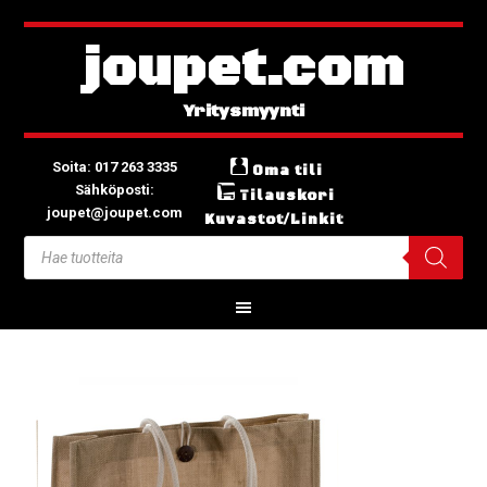
joupet.com
Soita: 017 263 3335
Oma tili
Sähköposti:
Tilauskori
joupet@joupet.com
Kuvastot/Linkit