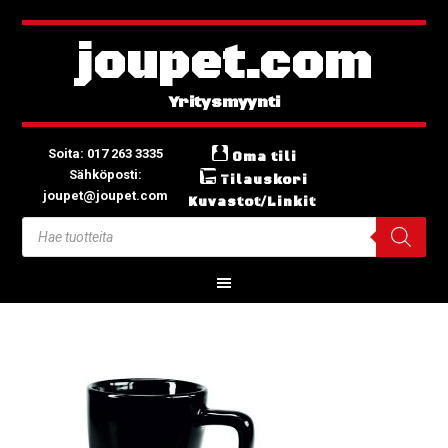
joupet.com
Soita: 017 263 3335
Oma tili
Sähköposti:
Tilauskori
joupet@joupet.com
Kuvastot/Linkit