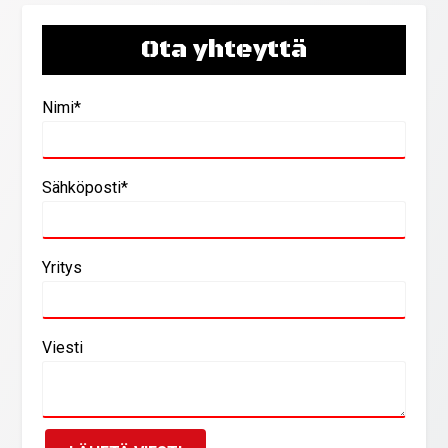
Ota yhteyttä
Nimi*
Sähköposti*
Yritys
Viesti