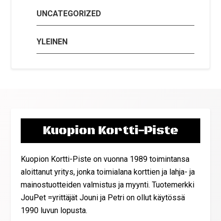
UNCATEGORIZED
YLEINEN
Kuopion Kortti-Piste
Kuopion Kortti-Piste on vuonna 1989 toimintansa
aloittanut yritys, jonka toimialana korttien ja lahja- ja
mainostuotteiden valmistus ja myynti. Tuotemerkki
JouPet =yrittäjät Jouni ja Petri on ollut käytössä
1990 luvun lopusta.