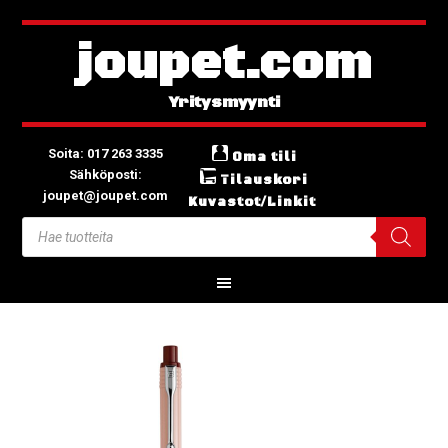
joupet.com
Soita: 017 263 3335
Oma tili
Sähköposti:
Tilauskori
joupet@joupet.com
Kuvastot/Linkit