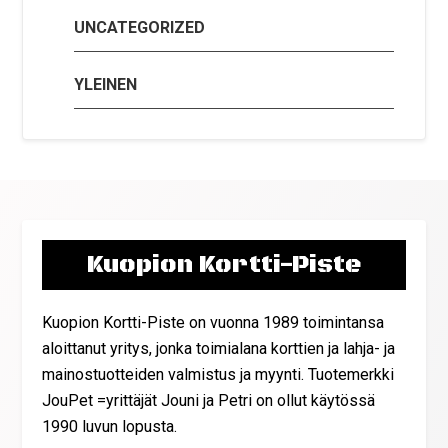
UNCATEGORIZED
YLEINEN
Kuopion Kortti-Piste
Kuopion Kortti-Piste on vuonna 1989 toimintansa
aloittanut yritys, jonka toimialana korttien ja lahja- ja
mainostuotteiden valmistus ja myynti. Tuotemerkki
JouPet =yrittäjät Jouni ja Petri on ollut käytössä
1990 luvun lopusta.