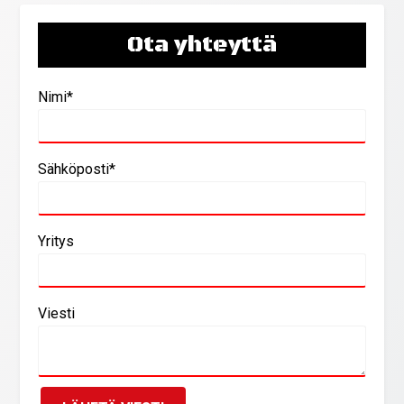
Ota yhteyttä
Nimi*
Sähköposti*
Yritys
Viesti