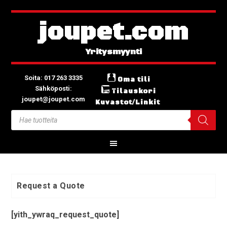
joupet.com
Soita: 017 263 3335
Oma tili
Sähköposti:
Tilauskori
joupet@joupet.com
Kuvastot/Linkit
Request a Quote
[yith_ywraq_request_quote]