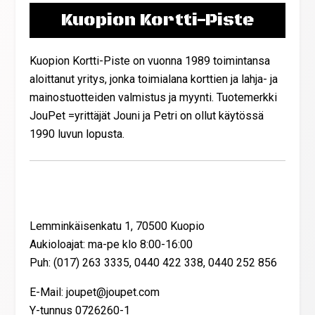
Kuopion Kortti-Piste
Kuopion Kortti-Piste on vuonna 1989 toimintansa
aloittanut yritys, jonka toimialana korttien ja lahja- ja
mainostuotteiden valmistus ja myynti. Tuotemerkki
JouPet =yrittäjät Jouni ja Petri on ollut käytössä
1990 luvun lopusta.
Yhteystiedot
Lemminkäisenkatu 1, 70500 Kuopio
Aukioloajat: ma-pe klo 8:00-16:00
Puh: (017) 263 3335, 0440 422 338, 0440 252 856
E-Mail: joupet@joupet.com
Y-tunnus 0726260-1