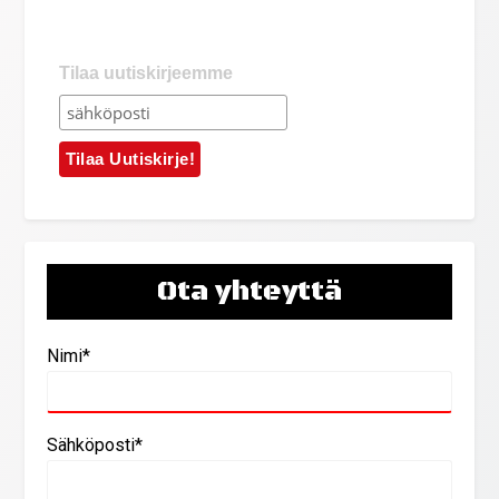
Tilaa uutiskirjeemme
Ota yhteyttä
Nimi*
Sähköposti*