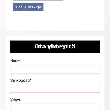
Ota yhteyttä
Nimi*
Sähköposti*
Yritys