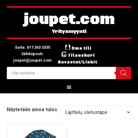
joupet.com
Soita: 017 263 3335
Oma tili
Sähköposti:
Tilauskori
joupet@joupet.com
Kuvastot/Linkit
Näytetään ainoa tulos