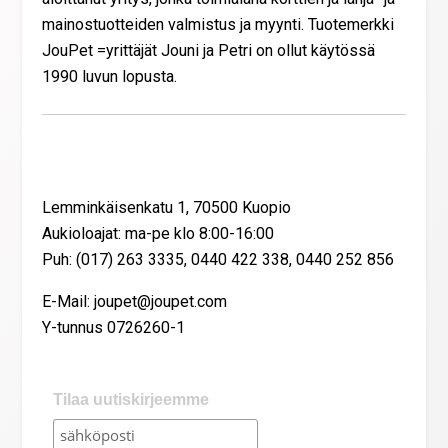
mainostuotteiden valmistus ja myynti. Tuotemerkki
JouPet =yrittäjät Jouni ja Petri on ollut käytössä
1990 luvun lopusta.
Yhteystiedot
Lemminkäisenkatu 1, 70500 Kuopio
Aukioloajat: ma-pe klo 8:00-16:00
Puh: (017) 263 3335, 0440 422 338, 0440 252 856
E-Mail: joupet@joupet.com
Y-tunnus 0726260-1
Tilaa uutiskirjeemme