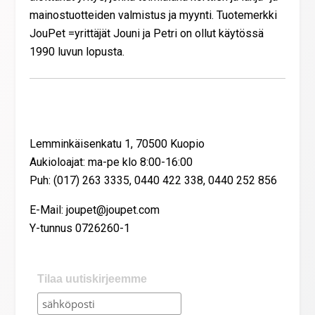
mainostuotteiden valmistus ja myynti. Tuotemerkki
JouPet =yrittäjät Jouni ja Petri on ollut käytössä
1990 luvun lopusta.
Yhteystiedot
Lemminkäisenkatu 1, 70500 Kuopio
Aukioloajat: ma-pe klo 8:00-16:00
Puh: (017) 263 3335, 0440 422 338, 0440 252 856
E-Mail: joupet@joupet.com
Y-tunnus 0726260-1
Tilaa uutiskirjeemme