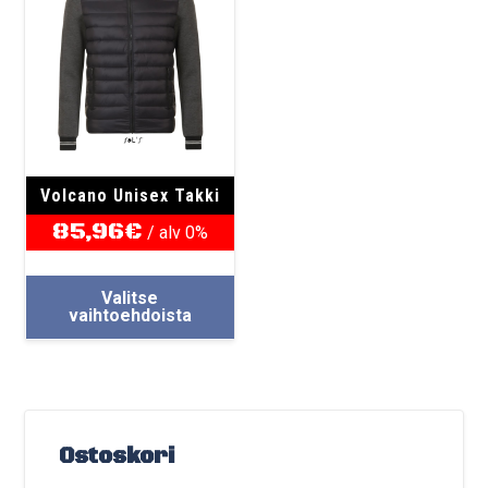
Volcano Unisex Takki
85,96
€
/ alv 0%
Tällä
Valitse
tuotteella
vaihtoehdoista
on
useampi
muunnelma.
Voit
tehdä
Ostoskori
valinnat