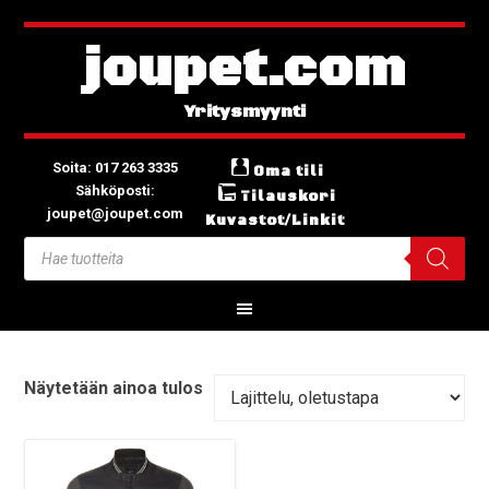
joupet.com
Soita: 017 263 3335
Oma tili
Sähköposti:
Tilauskori
joupet@joupet.com
Kuvastot/Linkit
Näytetään ainoa tulos