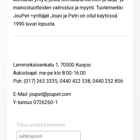
mainostuotteiden valmistus ja myynti. Tuotemerkki
JouPet =yrittäjät Jouni ja Petri on ollut käytössä
1990 luvun lopusta.
Yhteystiedot
Lemminkäisenkatu 1, 70500 Kuopio
Aukioloajat: ma-pe klo 8:00-16:00
Puh: (017) 263 3335, 0440 422 338, 0440 252 856
E-Mail: joupet@joupet.com
Y-tunnus 0726260-1
Tilaa uutiskirjeemme