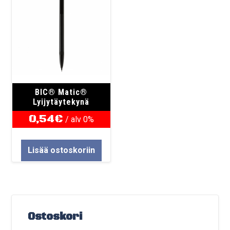
BIC® Matic®
Lyijytäytekynä
0,54
€
/ alv 0%
Lisää ostoskoriin
Ostoskori