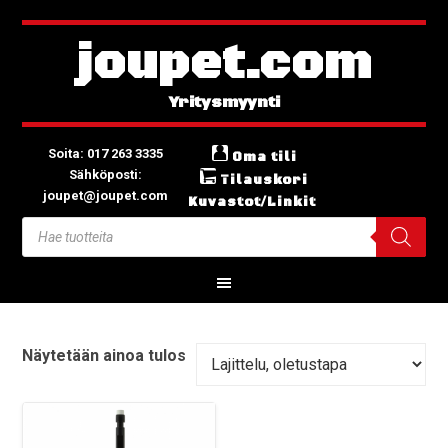
joupet.com
Soita: 017 263 3335
Oma tili
Sähköposti:
Tilauskori
joupet@joupet.com
Kuvastot/Linkit
Näytetään ainoa tulos