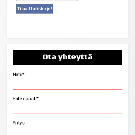
Ota yhteyttä
Nimi*
Sähköposti*
Yritys