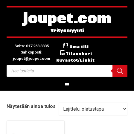
joupet.com
Soita: 017 263 3335
Oma tili
Sähköposti:
Tilauskori
joupet@joupet.com
Kuvastot/Linkit
Näytetään ainoa tulos