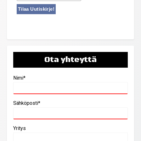
Ota yhteyttä
Nimi*
Sähköposti*
Yritys