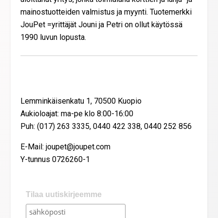
mainostuotteiden valmistus ja myynti. Tuotemerkki
JouPet =yrittäjät Jouni ja Petri on ollut käytössä
1990 luvun lopusta.
Yhteystiedot
Lemminkäisenkatu 1, 70500 Kuopio
Aukioloajat: ma-pe klo 8:00-16:00
Puh: (017) 263 3335, 0440 422 338, 0440 252 856
E-Mail: joupet@joupet.com
Y-tunnus 0726260-1
Tilaa uutiskirjeemme