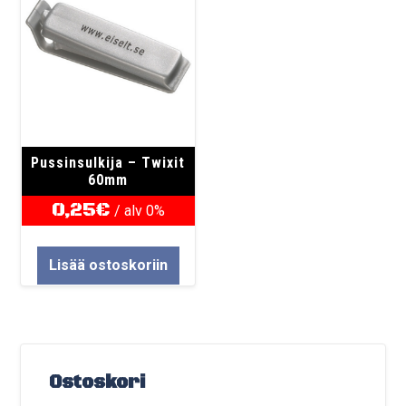
Pussinsulkija – Twixit
60mm
0,25
€
/ alv 0%
Lisää ostoskoriin
Ostoskori